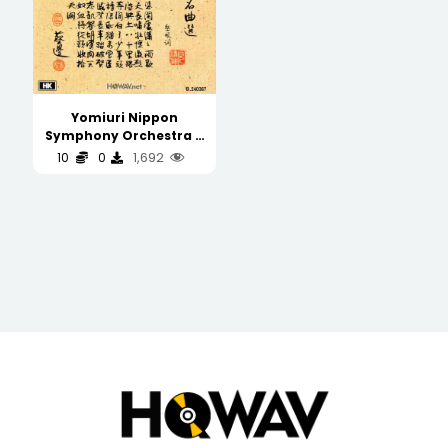
Yomiuri Nippon
Symphony Orchestra –
Chinese Evergreens 中国不
1,692
10
0
朽名曲选
(WAV/16/44.1/498MB)