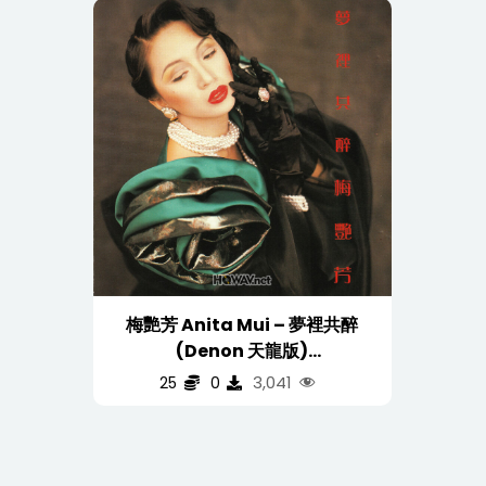
梅艷芳 Anita Mui – 夢裡共醉
(Denon 天龍版)
(WAV/16/44.1/435MB)
3,041
25
0