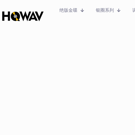
绝版金碟
银圈系列