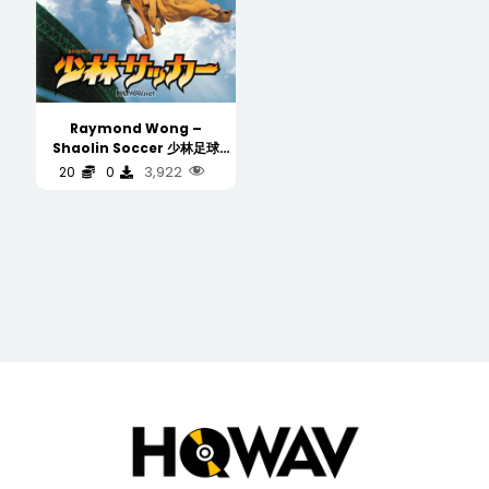
Raymond Wong –
Shaolin Soccer 少林足球
(Original Motion Picture
3,922
20
0
Soundtrack 电影原声碟)
Japan Press 日版
(WAV/16/44.1/538MB)