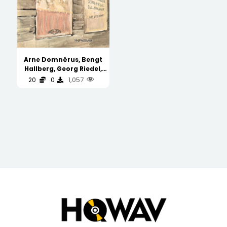
Arne Domnérus, Bengt
Hallberg, Georg Riedel,
Egil Johansen + Lars
1,057
20
0
Erstrand – Jazz At The
Pawnshop 当铺爵士 早期刻字
版 (WAV/16/44.1/706MB)