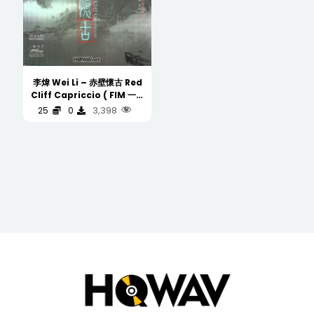
李煒 Wei Li – 赤壁懷古 Red
Cliff Capriccio ( FIM 一聽
鐘情 K2HD )
3,398
25
0
(WAV/16/44.1/693MB)