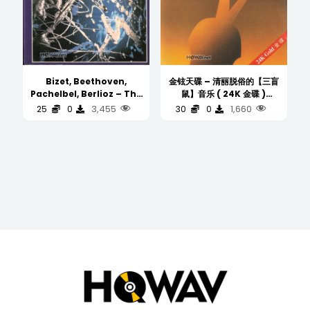
Bizet, Beethoven,
金铉天碟 – 清丽脱俗的【三盲
Pachelbel, Berlioz – The
鼠】音乐 ( 24K 金碟 )
All Star Percussion
(WAV/16/44.1/625MB)
3,455
1,660
25
0
30
0
Ensemble (Arrangend
And Conducted By
Harold Farberman) 一聽鐘
情 FIM DXD
(WAV/16/44.1/431MB)