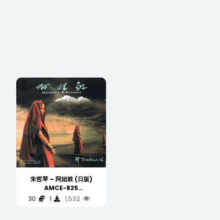
朱哲琴 – 阿姐鼓 (日版)
AMCE-825
(WAV/16/44.1/448MB)
1,532
30
1