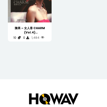
陳果 – 女人香 CHARM
(Vol.4)
(WAV/16/44.1/570MB)
1,484
10
0