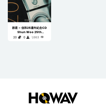
群星 – 信和25週年紀念CD
Shun Woo 25th
Anniversary CD (RFS 雨林
1,663
20
0
DSD) GOLD CD 首版 金碟
(WAV/6/44.1/678MB)