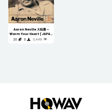
Aaron Neville 大粒墨 –
Warm Your Heart ( JAPAN
PROMO COPY 日版 非卖品 )
3,449
20
0
(WAV/16/44.1/513MB)