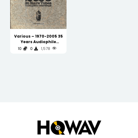
Various – 1970-2005 35
Years Audiophile
recordings (Silver Ring
1,578
10
0
CD 银圈)
(WAV/16/44.1/565MB)