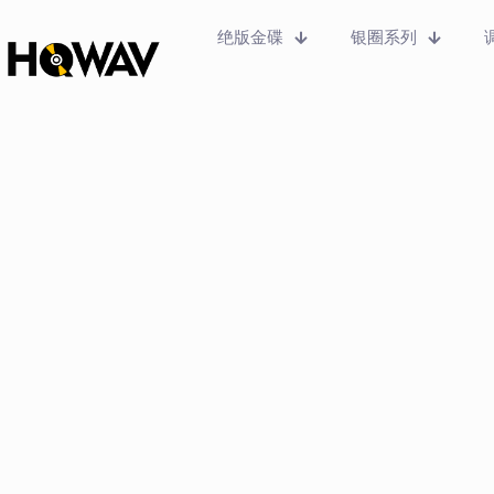
绝版金碟
银圈系列