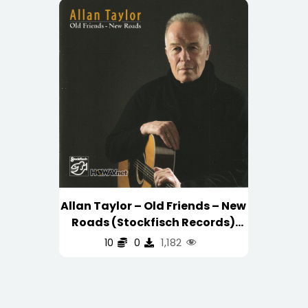
Allan Taylor – Old Friends – New
Roads (Stockfisch Records)
(WAV/16/44.1/443MB)
1,182
10
0