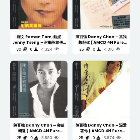
羅文 Roman Tam, 甄妮
陳百強 Danny Chan – 當我
Jenny Tseng – 射鵰英雄傳 (
想起你 ( AMCD 4N Pure
AMCD 4N Pure Silver 银碟
Silver 银碟 )
4,324
4,316
30
0
25
0
) (WAV/16/44.1/384MB)
(WAV/16/44.1/390MB)
陳百強 Danny Chan – 突破
陳百強 Danny Chan – 深愛
精選 ( AMCD 4N Pure
著你 ( AMCD 4N Pure
Silver 银碟 )
Silver 银碟 )
3,880
3,874
25
0
25
0