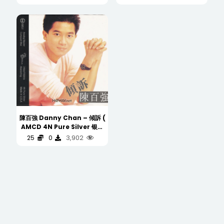
(WAV/16/44.1/418MB)
(WAV/16/44.1/496MB)
陳百強 Danny Chan – 傾訴 (
AMCD 4N Pure Silver 银碟
) (WAV/16/44.1/453MB)
3,902
25
0