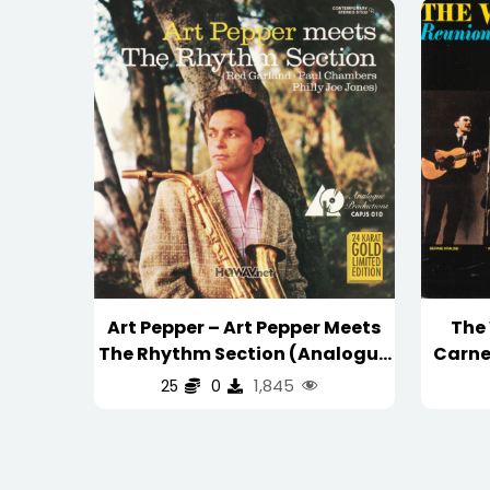
新
内
容
排
序
Art Pepper – Art Pepper Meets
The
The Rhythm Section (Analogue
Carne
Productions 1993 CAPJS 010)
Prod
1,845
25
0
24K GOLD 金碟
G
(WAV/16/44.1/450MB)
(