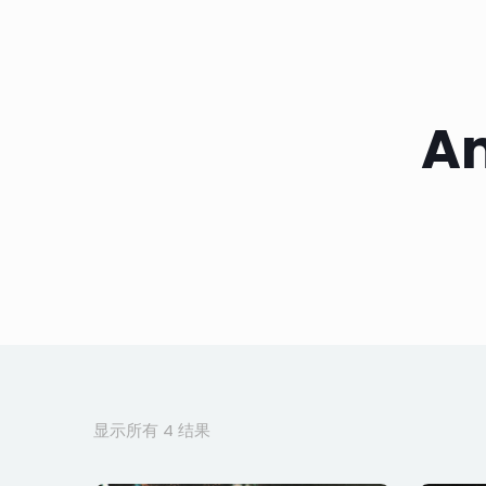
An
按
显示所有 4 结果
最