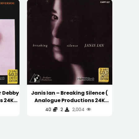
or Debby
Janis Ian – Breaking Silence (
s 24K
Analogue Productions 24K
 金碟 )
GOLD 金碟 Limited Edition )
2,004
40
2
B)
(WAV/16/44.1/494MB)