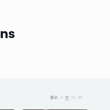
ons
显示:
6
12
24
36