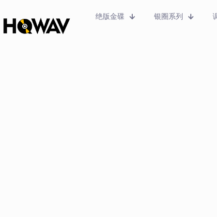
绝版金碟
银圈系列