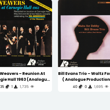
 Weavers – Reunion At
Bill Evans Trio – Waltz F
gie Hall 1963 (Analogue
( Analogue Production
uctions 24kt GOLD 金碟)
GOLD Limited Edition
1,735
1,695
35
1
40
0
OLD LIMITED EDITION
(WAV/16/44.1/390M
WAV/16/44.1/506MB)