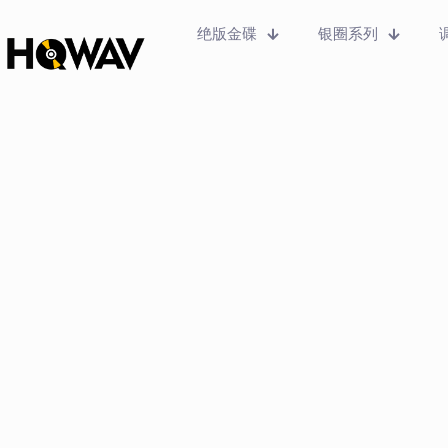
绝版金碟
银圈系列