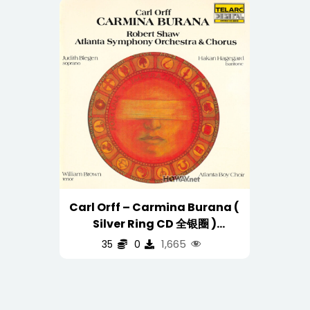
Carl Orff – Carmina Burana (
Silver Ring CD 全银圈 )
(WAV/16/44.1/612MB)
1,665
35
0