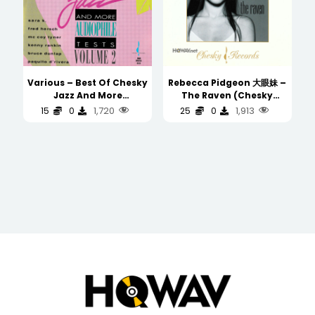
Various – Best Of Chesky
Rebecca Pidgeon 大眼妹 –
Jazz And More
The Raven (Chesky
Audiophile Tests Volume
Records) 发烧版金碟
1,720
1,913
15
0
25
0
2 ( US JVC )
(WAV/16/44.1/468MB)
(WAV/16/44.1/790MB)