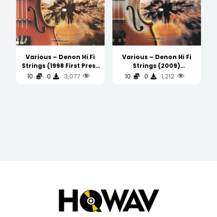
Various – Denon Hi Fi
Various – Denon Hi Fi
Strings (1998 First Press
Strings (2009)
首版)
(WAV/16/44.1/748MB)
3,077
1,212
10
0
10
0
(WAV/16/44.1/748MB)