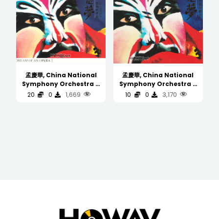
孟慶華, China National
孟慶華, China National
Symphony Orchestra –
Symphony Orchestra –
粉墨是夢 Dream Of An
粉墨是夢 Dream Of An
1,669
3,170
20
0
10
0
Opera (Germany 德版 首版
Opera (JVC 首版 DSD)
DSD) Silver Ring CD 银圈
Silver Ring CD 银圈
(WAV/16/44.1/558MB)
(WAV/16/44.1/558MB)