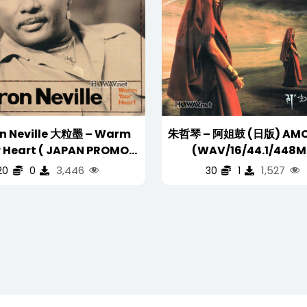
n Neville 大粒墨 – Warm
朱哲琴 – 阿姐鼓 (日版) AMC
 Heart ( JAPAN PROMO
(WAV/16/44.1/448M
COPY 日版 非卖品 )
3,446
1,527
20
0
30
1
WAV/16/44.1/513MB)