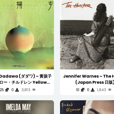
Dadawa (ダダワ) – 黄孩子
Jennifer Warnes – The 
ロー・チルドレン Yellow
(Japan Press 日版
dren ( 日本盤 非賣品 JAPAN
(WAV/16/44.1/468M
3,813
1,843
25
0
10
0
PROMO CD )
WAV/16/44.1/538MB)