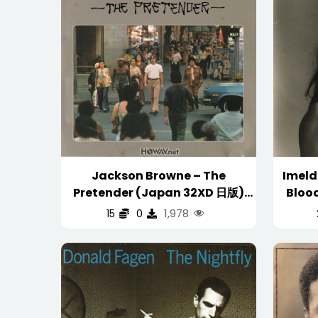
Jackson Browne – The
Imelda
Pretender (Japan 32XD 日版)
Bloo
(WAV/16/44.1/361MB)
1,978
15
0
(