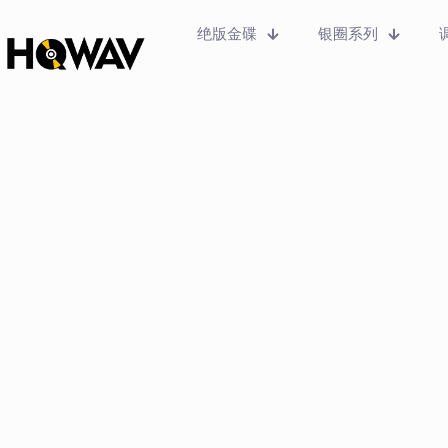
绝版金碟
银圈系列