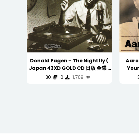
Donald Fagen – The Nightfly (
Aaro
Japan 43XD GOLD CD 日版 金碟 )
Your
(WAV/16/44.1/396MB)
1,709
30
0
(