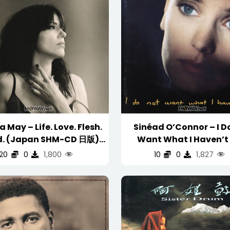
 May – Life. Love. Flesh.
Sinéad O’Connor – I D
d. (Japan SHM-CD 日版)
Want What I Haven’t
Silver Ring CD 银圈
(Japan First Press 日
1,800
1,827
20
0
10
0
WAV/16/44.1/480MB)
(WAV/16/44.1/519M