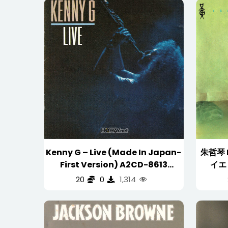
新
内
容
排
序
Kenny G – Live (Made In Japan-
朱哲琴 
First Version) A2CD-8613
イエ
(WAV/16/44.1/747MB)
Chil
1,314
20
0
(