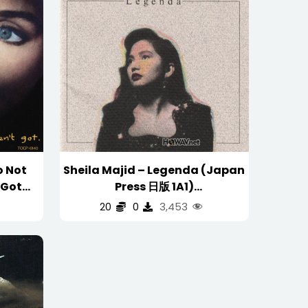
o Not
Sheila Majid – Legenda (Japan
 Got
Press 日版 1A1)
本 首版)
(WAV/16/44.1/503MB)
3,453
20
0
B)