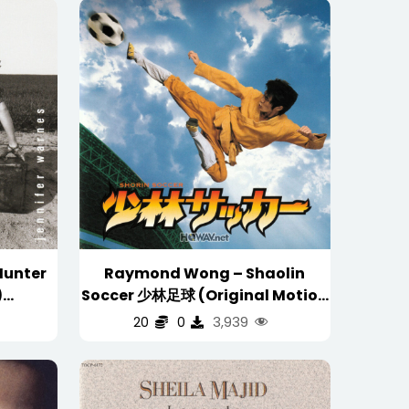
Hunter
Raymond Wong – Shaolin
)
Soccer 少林足球 (Original Motion
B)
Picture Soundtrack 电影原声碟)
3,939
20
0
Japan Press 日版
(WAV/16/44.1/538MB)