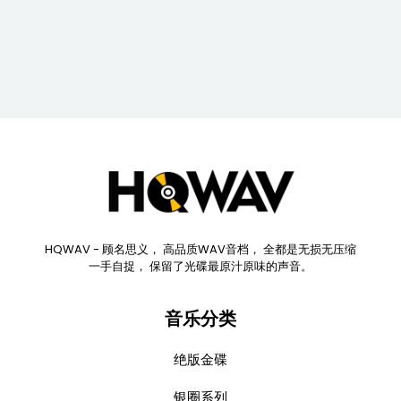
Japan 金碟
(WAV/16/44.1/701MB)
HQWAV - 顾名思义， 高品质WAV音档， 全都是无损无压缩
一手自捉， 保留了光碟最原汁原味的声音。
音乐分类
绝版金碟
银圈系列