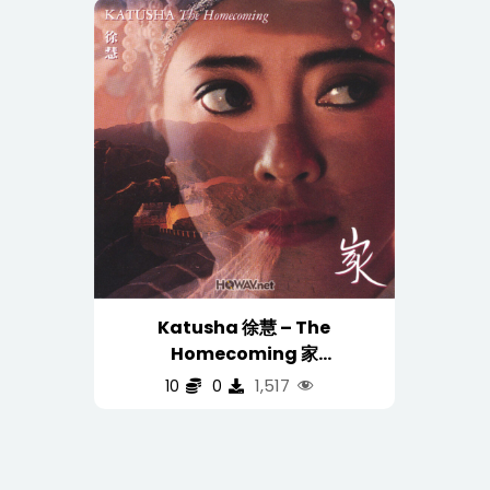
Katusha 徐慧 – The
Homecoming 家
（WAV/16/44.1/435MB)
1,517
10
0