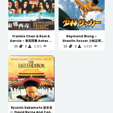
Frankie Chan & Roel A.
Raymond Wong –
Garcia – 東邪西毒 Ashes Of
Shaolin Soccer 少林足球
Time (Original Motion
(Original Motion Picture
3,163
3,926
20
0
20
0
Picture Soundtrack 电影原
Soundtrack 电影原声碟)
声碟)
Japan Press 日版
(WAV/16/44.1/596MB)
(WAV/16/44.1/538MB)
Ryuichi Sakamoto 坂本龙
一, David Byrne And Cong