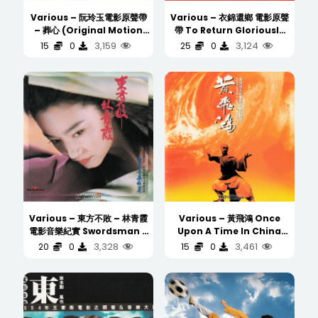
Various – 阮玲玉電影原聲帶
Various – 衣錦還鄉 電影原聲
– 葬心 (Original Motion
帶 To Return Gloriously
Picture Soundtrack)
(Original Motion Picture
3,159
3,124
15
0
25
0
(WAV/16/44.1/419MB)
Soundtrack)
(WAV/16/44.1/408MB)
Various – 東方不敗 – 林青霞
Various – 黃飛鴻 Once
電影音樂紀實 Swordsman II
Upon A Time In China
Original Soundtrack
(Original Motion Picture
3,328
3,461
20
0
15
0
(WAV/16/44.1/369MB)
Soundtrack 电影原声碟)
(WAV/16/44.1/480MB)