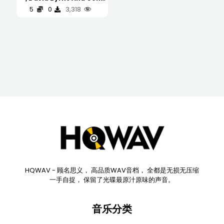
Su – The Last Emperor 末
3,318
5
0
代皇帝 (Original Motion
Picture Soundtrack 电影原
声碟) (WAV/16/44.1/515MB)
HQWAV - 顾名思义， 高品质WAV音档， 全都是无损无压缩
一手自捉， 保留了光碟最原汁原味的声音。
音乐分类