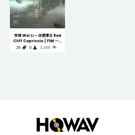
李煒 Wei Li – 赤壁懷古 Red
Cliff Capriccio ( FIM 一聽
鐘情 K2HD )
3,398
25
0
(WAV/16/44.1/693MB)