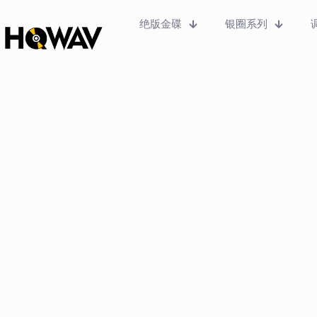
绝版金碟
银圈系列