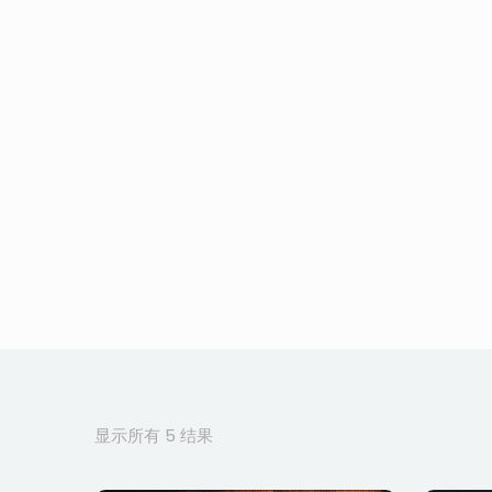
按
显示所有 5 结果
最