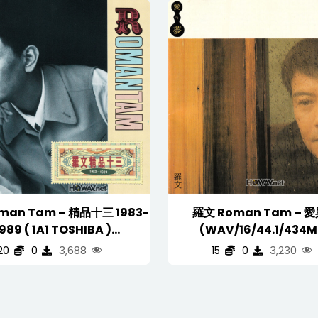
Tam – 精品十三 1983-
羅文 Roman Tam – 愛與夢
1989 ( 1A1 TOSHIBA )
(WAV/16/44.1/434M
WAV/16/44.1/548MB)
3,688
3,230
20
0
15
0