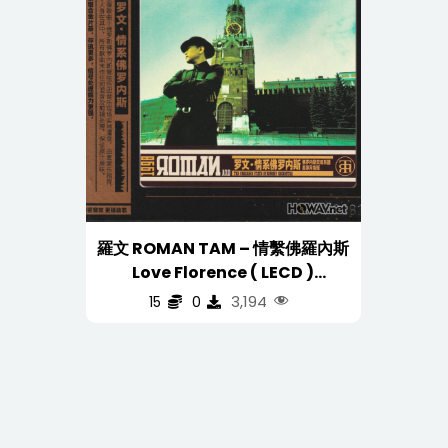
羅文 ROMAN TAM – 情繫佛羅內斯
Love Florence ( LECD )
(AIFF/16/44.1/512MB)
3,194
15
0