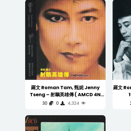
新
内
容
排
序
羅文 Roman Tam, 甄妮 Jenny
羅文 Roman 
Tseng – 射鵰英雄傳 ( AMCD 4N
Pure Silver 银碟 )
(
4,324
30
0
(WAV/16/44.1/384MB)