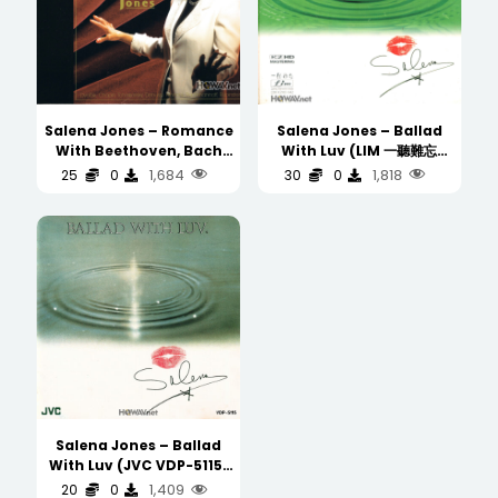
Salena Jones – Romance
Salena Jones – Ballad
With Beethoven, Bach
With Luv (LIM 一聽難忘
And Salena Jones
K2HD 24-Bit Mastering
1,684
1,818
25
0
30
0
(XRCD24 Silver Ring CD 银
99.9999% FIM Silver Dics
圈) (WAV/16/44.1/600MB)
银碟 )
(WAV/16/44.1/406MB)
Salena Jones – Ballad
With Luv (JVC VDP-5115)
(WAV/16/44.1/407MB)
1,409
20
0