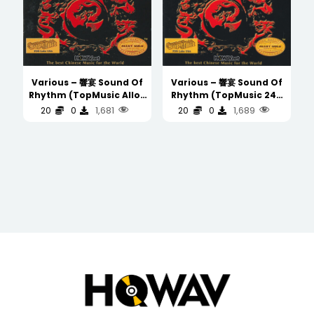
Various – 響宴 Sound Of
Various – 響宴 Sound Of
Rhythm (TopMusic Alloy
Rhythm (TopMusic 24K
Gold CD 金碟)
Gold CD 金碟)
1,681
1,689
20
0
20
0
(WAV/16/44.1/671MB)
(WAV/16/44.1/671MB)