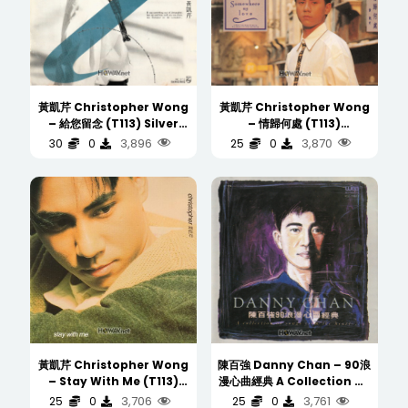
黃凱芹 Christopher Wong
黃凱芹 Christopher Wong
– 給您留念 (T113) Silver
– 情歸何處 (T113)
Ring CD 银圈
(WAV/16/44.1/458MB)
3,896
3,870
30
0
25
0
(WAV/16/44.1/536MB)
陳百強 Danny Chan – 90浪
黃凱芹 Christopher Wong
漫心曲經典 A Collection Of
– Stay With Me (T113)
Songs From The Heart (
(WAV/16/44.1/472MB)
3,761
3,706
25
0
25
0