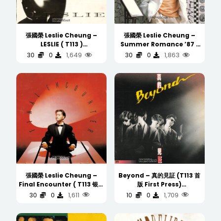
張國榮 Leslie Cheung –
張國榮 Leslie Cheung –
LESLIE ( T113 )
Summer Romance ’87 (
(WAV/16/44.1/392MB)
T113 )
1,649
1,863
30
0
30
0
(WAV/16/44.1/413MB)
張國榮 Leslie Cheung –
Beyond – 真的見証 (T113 首
Final Encounter ( T113 银圈
版 First Press)
Silver Ring CD )
(WAV/16/44.1/482MB)
1,611
1,709
30
0
10
0
(WAV/16/44.1/444MB)