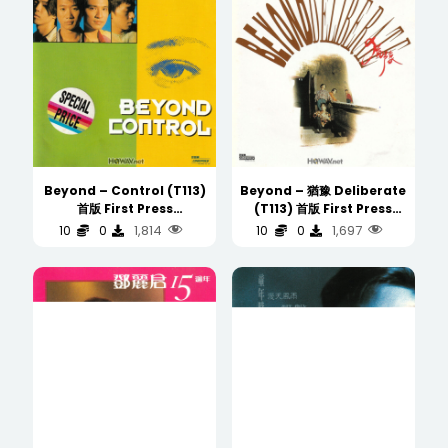
Beyond – Control (T113)
Beyond – 猶豫 Deliberate
首版 First Press
(T113) 首版 First Press
(WAV/16/44.1/625MB)
(WAV/16/44.1/400MB)
1,814
1,697
10
0
10
0