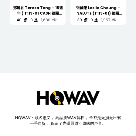
鄧麗君 Teresa Teng – 15週
張國榮 Leslie Cheung –
年 ( T113-01 CASH 银圈
SALUTE (T113-01) 银圈
Silver Ring CD )
(WAV/16/44.1/419MB)
1,680
1,957
40
0
30
0
(WAV/16/44.1/509MB)
HQWAV - 顾名思义， 高品质WAV音档， 全都是无损无压缩
一手自捉， 保留了光碟最原汁原味的声音。