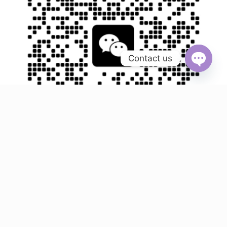
Contact us
Open ch
资源网盘分享，本站的服务器不储存音乐资源！ 版权归原作者
所有，如有侵犯您的权益，请联系我们删除！ 版权投诉邮箱：
hqwav24k@gmail.com
© 2022 - 2025 HQWAV . All rights reserved.
Powered by
Frans Ecommerce