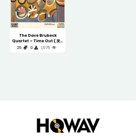
The Dave Brubeck
Quartet – Time Out ( 发烧
版本 HISTORIC REISSUE
1,575
25
0
+++++ )
(WAV/16/44.1/394MB）