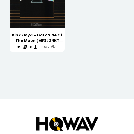
Pink Floyd – Dark Side Of
The Moon (MFSL 24KT
GOLD CD) JAPAN
1,397
45
0
(WAV/16/44.1/435MB)