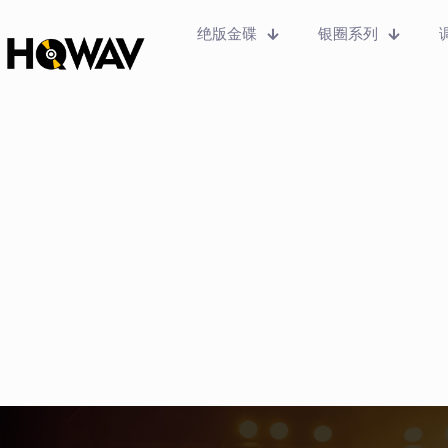
绝版金碟
银圈系列