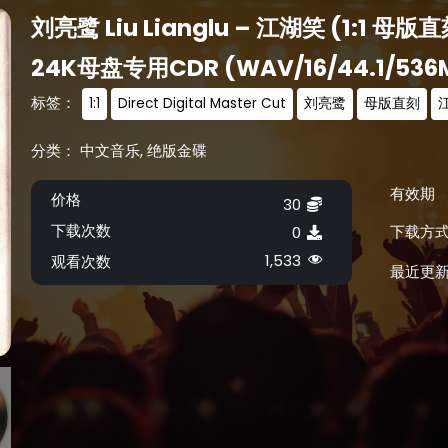
刘亮鹭 Liu Lianglu – 江湖笑 (1:1 母版直刻 
24K母盘专用CDR (WAV/16/44.1/536
标签：
1:1
Direct Digital Master Cut
刘亮鹭
母版直刻
分类：
中文音乐
,
绝版金碟
有效期
价格
30
下载次数
下载方
0
1,533
观看次数
最近更