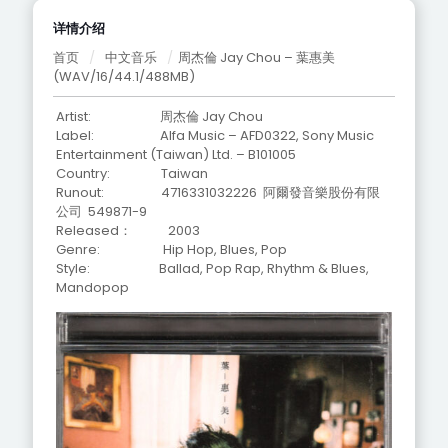
详情介绍
首页
/
中文音乐
/
周杰倫 Jay Chou – 葉惠美
(WAV/16/44.1/488MB)
Artist: 周杰倫 Jay Chou
Label: Alfa Music – AFD0322, Sony Music
Entertainment (Taiwan) Ltd. – B101005
Country: Taiwan
Runout: 4716331032226 阿爾發音樂股份有限
公司 549871-9
Released： 2003
Genre: Hip Hop, Blues, Pop
Style: Ballad, Pop Rap, Rhythm & Blues,
Mandopop