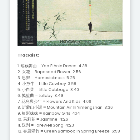
Tracklist:
1. 瑤族舞曲 = Yao Ethnic Dance 4:38
2. 采花 = Rapeseed Flower 2:56
3. 思鄉 = Homesickness 5:25
4. 小放牛 = Little Cowboy 3:58
5. 小白菜 = Little Cabbage 3:40
6. 搖籃曲 = Lullaby 3:49
7. 花兒與少年 = Flowers And Kids 4:06
8. 沂蒙山小調 = Mountain Air In Yimengshan 3:36
9. 虹彩妹妹 = Rainbow Girls 4:14
10. 茉莉花 = Jasmine 4:26
11. 送别 = Farewell Song 4:23
12. 春風翠竹 = Green Bamboo In Spring Breeze 6:58