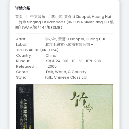
详情介绍
首页
/
中文音乐
/
李小沛, 黃薈 Li Xiaopei, Huang Hui
– 竹吟 Singing Of Bamboos (XRCD24 Silver Ring CD 银
圈) (WAV/16/44.1/533MB)
Artist: 李小沛, 黃薈 Li Xiaopei, Huang Hui
Label: 北京千思文化传播有限公司 –
XRCD24001K (XRCD24)
Country: China
Runout: XRCD24-001 1T V IFPI L236
Released： 2005
Genre: Folk, World, & Country
Style: Folk, Chinese Classical