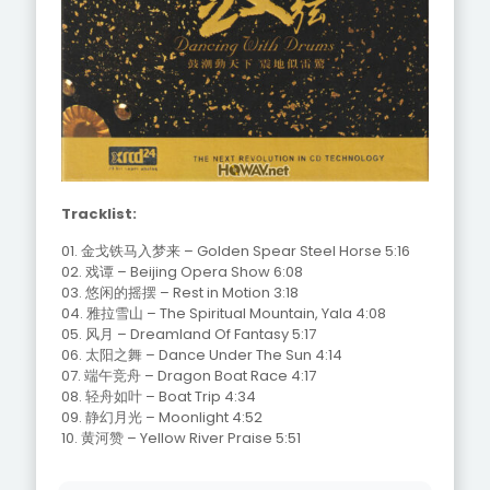
Tracklist:
01. 金戈铁马入梦来 – Golden Spear Steel Horse 5:16
02. 戏谭 – Beijing Opera Show 6:08
03. 悠闲的摇摆 – Rest in Motion 3:18
04. 雅拉雪山 – The Spiritual Mountain, Yala 4:08
05. 风月 – Dreamland Of Fantasy 5:17
06. 太阳之舞 – Dance Under The Sun 4:14
07. 端午竞舟 – Dragon Boat Race 4:17
08. 轻舟如叶 – Boat Trip 4:34
09. 静幻月光 – Moonlight 4:52
10. 黄河赞 – Yellow River Praise 5:51