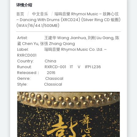
详情介绍
首页
/
中文音乐
/
瑞嗚音樂 Rhymoi Music – 鼓舞心弦
– Dancing With Drums (XRCD24) (Silver Ring CD 银圈)
(WAV/16/44.1/500MB)
Artist: 王建华 Wang Jianhua, 刘刚 Liu Gang, 陈
葳 Chen Yu, 张强 Zhang Qiang
Label: 瑞嗚音樂 Rhymoi Music Co. Ltd. –
RXRCD001
Country: China
Runout: RXRCD-001 1T V IFPI L236
Released： 2016
Genre: Classical
Style: Classical