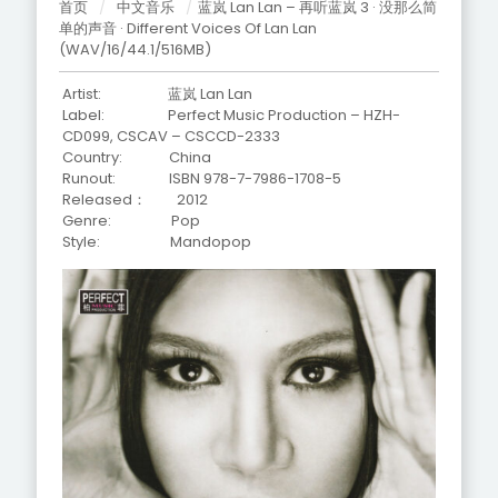
首页
/
中文音乐
/
蓝岚 Lan Lan – 再听蓝岚 3 · 没那么简
单的声音 · Different Voices Of Lan Lan
(WAV/16/44.1/516MB)
Artist: 蓝岚 Lan Lan
Label: Perfect Music Production – HZH-
CD099, CSCAV – CSCCD-2333
Country: China
Runout: ISBN 978-7-7986-1708-5
Released： 2012
Genre: Pop
Style: Mandopop