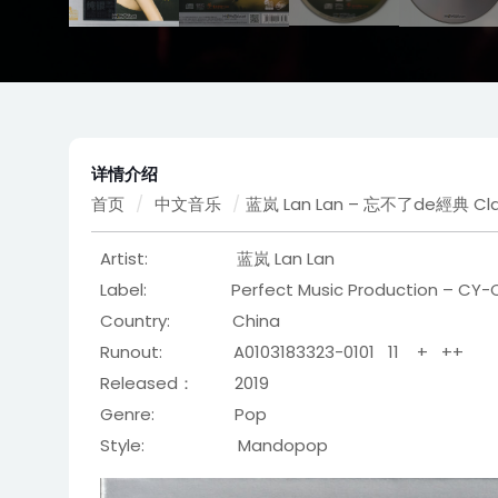
详情介绍
首页
/
中文音乐
/
蓝岚 Lan Lan – 忘不了de經典 Class
Artist: 蓝岚 Lan Lan
Label: Perfect Music Production – CY-CD00
Country: China
Runout: A0103183323-0101 11 + ++
Released： 2019
Genre: Pop
Style: Mandopop