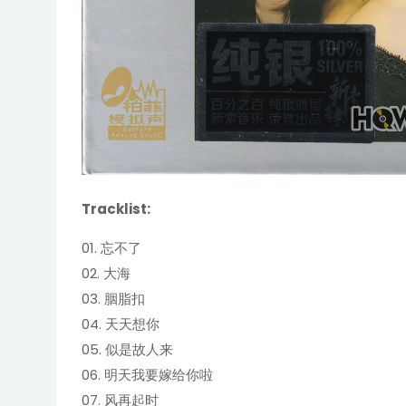
Tracklist:
01. 忘不了
02. 大海
03. 胭脂扣
04. 天天想你
05. 似是故人来
06. 明天我要嫁给你啦
07. 风再起时