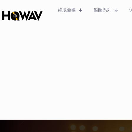
绝版金碟
银圈系列