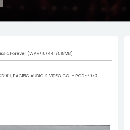
ic Forever (WAV/16/44.1/518MB)
1, PACIFIC AUDIO & VIDEO CO. – PCD-7970