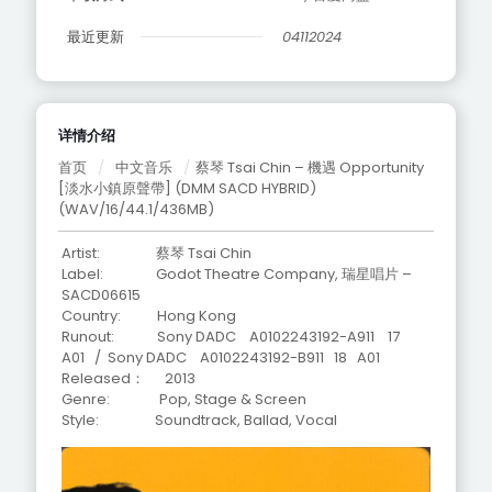
最近更新
04112024
详情介绍
首页
/
中文音乐
/
蔡琴 Tsai Chin – 機遇 Opportunity
[淡水小鎮原聲帶] (DMM SACD HYBRID)
(WAV/16/44.1/436MB)
Artist: 蔡琴 Tsai Chin
Label: Godot Theatre Company, 瑞星唱片 –
SACD06615
Country: Hong Kong
Runout: Sony DADC A0102243192-A911 17
A01 / Sony DADC A0102243192-B911 18 A01
Released： 2013
Genre: Pop, Stage & Screen
Style: Soundtrack, Ballad, Vocal