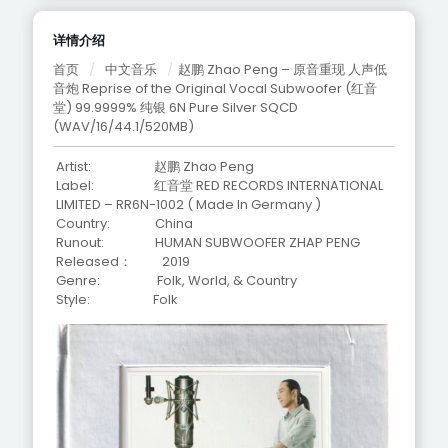
详情介绍
首页
/
中文音乐
/
赵鹏 Zhao Peng – 原音重现 人声低
音炮 Reprise of the Original Vocal Subwoofer (红音
堂) 99.9999% 纯银 6N Pure Silver SQCD
(WAV/16/44.1/520MB)
Artist: 赵鹏 Zhao Peng
Label: 红音堂 RED RECORDS INTERNATIONAL
LIMITED – RR6N-1002 ( Made In Germany )
Country: China
Runout: HUMAN SUBWOOFER ZHAP PENG
Released： 2019
Genre: Folk, World, & Country
Style: Folk