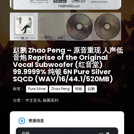
赵鹏 Zhao Peng – 原音重现 人声低
音炮 Reprise of the Original
Vocal Subwoofer (红音堂)
99.9999% 纯银 6N Pure Silver
SQCD (WAV/16/44.1/520MB)
标签：
Pure Silver
Zhao Peng
纯银
赵鹏
分类：
中文音乐
,
银圈系列
资源信息
价格