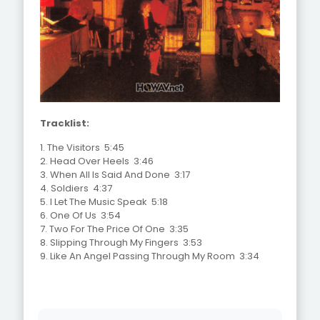
Tracklist:
1. The Visitors 5:45
2. Head Over Heels 3:46
3. When All Is Said And Done 3:17
4. Soldiers 4:37
5. I Let The Music Speak 5:18
6. One Of Us 3:54
7. Two For The Price Of One 3:35
8. Slipping Through My Fingers 3:53
9. Like An Angel Passing Through My Room 3:34