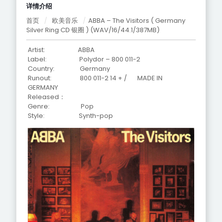
详情介绍
首页
/
欧美音乐
/
ABBA – The Visitors ( Germany
Silver Ring CD 银圈 ) (WAV/16/44.1/387MB)
Artist: ABBA
Label: Polydor – 800 011-2
Country: Germany
Runout: 800 011-2 14 + / MADE IN
GERMANY
Released：
Genre: Pop
Style: Synth-pop