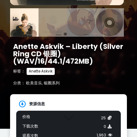
Anette Askvik – Liberty (Silver
Ring CD 银圈)
(WAV/16/44.1/472MB)
标签：
Anette Askvik
分类：
欧美音乐
,
银圈系列
资源信息
价格
25
下载次数
0
1,963
观看次数