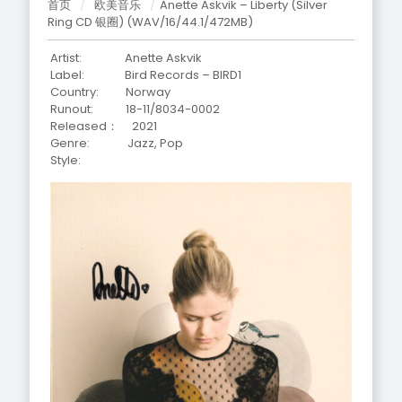
首页
/
欧美音乐
/
Anette Askvik – Liberty (Silver
Ring CD 银圈) (WAV/16/44.1/472MB)
Artist: Anette Askvik
Label: Bird Records – BIRD1
Country: Norway
Runout:
18-11/8034-0002
Released： 2021
Genre: Jazz, Pop
Style: