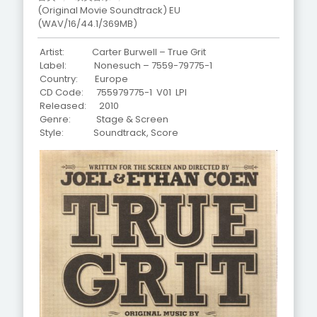
(Original Movie Soundtrack) EU
(WAV/16/44.1/369MB)
Artist: Carter Burwell – True Grit
Label: Nonesuch – 7559-79775-1
Country: Europe
CD Code: 755979775-1 V01 LPI
Released: 2010
Genre: Stage & Screen
Style: Soundtrack, Score