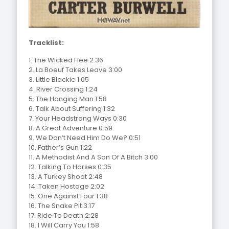
Tracklist:
1. The Wicked Flee 2:36
2. La Boeuf Takes Leave 3:00
3. Little Blackie 1:05
4. River Crossing 1:24
5. The Hanging Man 1:58
6. Talk About Suffering 1:32
7. Your Headstrong Ways 0:30
8. A Great Adventure 0:59
9. We Don’t Need Him Do We? 0:51
10. Father’s Gun 1:22
11. A Methodist And A Son Of A Bitch 3:00
12. Talking To Horses 0:35
13. A Turkey Shoot 2:48
14. Taken Hostage 2:02
15. One Against Four 1:38
16. The Snake Pit 3:17
17. Ride To Death 2:28
18. I Will Carry You 1:58