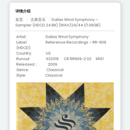
详情介绍
首页
/
古典音乐
/
Dallas Wind Symphony –
Sampler (HDCD 24 Bit) (WAV/24/44.1/1.06GB)
Artist: Dallas Wind Symphony
Label: Reference Recordings – RR-909
(HDCD)
Country: US
Runout:
X32019 CR RR909-2 02 M1S1
Released： 2009
Genre: Classical
Style: Classical