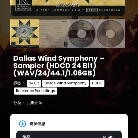
Dallas Wind Symphony –
Sampler (HDCD 24 Bit)
(WAV/24/44.1/1.06GB)
标签：
24 Bit
Dallas Wind Symphony
HDCD
Reference Recordings
分类：
古典音乐
资源信息
价格
10