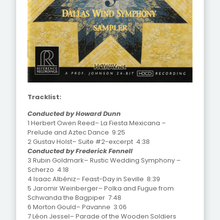
Tracklist:
Conducted by Howard Dunn
1 Herbert Owen Reed– La Fiesta Mexicana –
Prelude and Aztec Dance 9:25
2 Gustav Holst– Suite #2-excerpt 4:38
Conducted by Frederick Fennell
3 Rubin Goldmark– Rustic Wedding Symphony –
Scherzo 4:18
4 Isaac Albéniz– Feast-Day in Seville 8:39
5 Jaromir Weinberger– Polka and Fugue from
Schwanda the Bagpiper 7:48
6 Morton Gould– Pavanne 3:06
7 Léon Jessel– Parade of the Wooden Soldiers