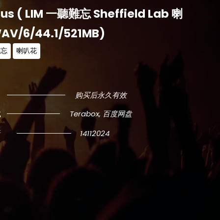
lus ( LIM 一聽難忘 Sheffield Lab 喇
AV/6/44.1/521MB)
難忘
喇叭花
购买后永久有效
式
Terabox, 百度网盘
新
14112024