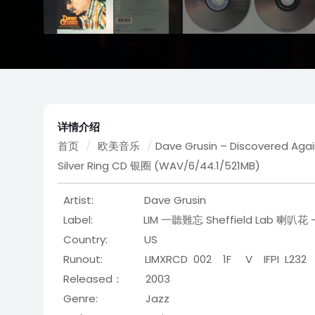
详情介绍
首页
/
欧美音乐
/
Dave Grusin – Discovered Aga
Silver Ring CD 银圈 (WAV/6/44.1/521MB)
Artist: Dave Grusin
Label: LIM 一聽難忘 Sheffield Lab 喇叭花 – L
Country: US
Runout: LIMXRCD 002 1F V IFPI L232
Released： 2003
Genre: Jazz