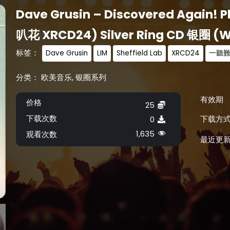
Dave Grusin – Discovered Again! P
叭花 XRCD24) Silver Ring CD 银圈 (W
标签：
Dave Grusin
LIM
Sheffield Lab
XRCD24
一聽
分类：
欧美音乐
,
银圈系列
有效期
价格
25
下载次数
下载方
0
1,635
观看次数
最近更