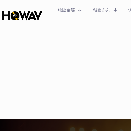
绝版金碟
银圈系列