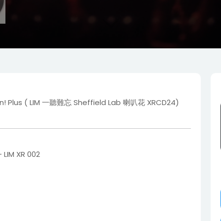
in! Plus ( LIM 一聽難忘 Sheffield Lab 喇叭花 XRCD24)
IM XR 002