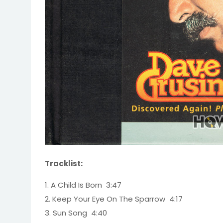
Tracklist:
1. A Child Is Born 3:47
2. Keep Your Eye On The Sparrow 4:17
3. Sun Song 4:40