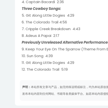
4. Captain Bacardi 2:36
Three Cowboy Songs:
5. Git Along Little Dogies 4:29
6. The Colorado Trail 4:56
7. Cripple Creek Breakdown 4:43
8. Adeus A Papai 2:17
Previously Unreleased Alternative Performance
9. Keep Your Eye On The Sparrow (Theme From B
10. Sun Song 4:39
11. Git Along Little Dogies 4:29
12. The Colorado Trail 5:19
声明：
本站所有文章与产品，如无特殊说明或标注，均为本站原创
发布本站内容到任何网站、书籍等各类媒体平台。如若本站内容侵