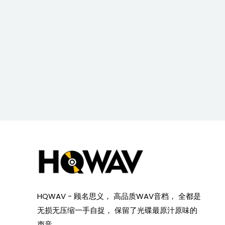
HQWAV - 顾名思义， 高品质WAV音档， 全都是
无损无压缩一手自捉， 保留了光碟最原汁原味的
声音。