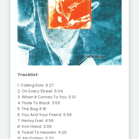
Tracklist:
1. Calling Elvis 6:27
2. On Every Street 5:04
3. When It Comes To You 5:01
4. Fade To Black 3:50
5. The Bug 4:16
6. You And Your Friend 5:59
7. Heavy Fuel 4:56
8. Iron Hand 3:09
9. Ticket To Heaven 4:25
10. My Parties 5:32