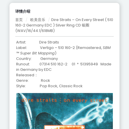
详情介绍
首页
/
欧美音乐
/
Dire Straits – On Every Street ( 510
160-2 Germany EDC ) Silver Ring CD 银圈
(WAV/16/44.1/618MB)
Artist: Dire Straits
Label: Vertigo – 510 160-2 (
Remastered
,
SBM
™ Super Bit Mapping
)
Country: Germany
Runout: 07314 510 162-2 01 * 51395949 Made
in Germany by EDC
Released：
Genre: Rock
Style: Pop Rock, Classic Rock