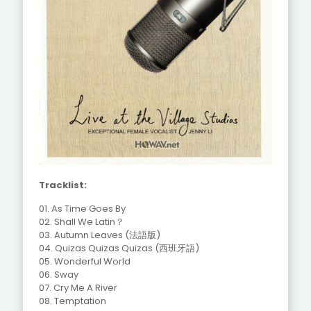
Tracklist:
01. As Time Goes By
02. Shall We Latin？
03. Autumn Leaves (法語版)
04. Quizas Quizas Quizas (西班牙語)
05. Wonderful World
06. Sway
07. Cry Me A River
08. Temptation