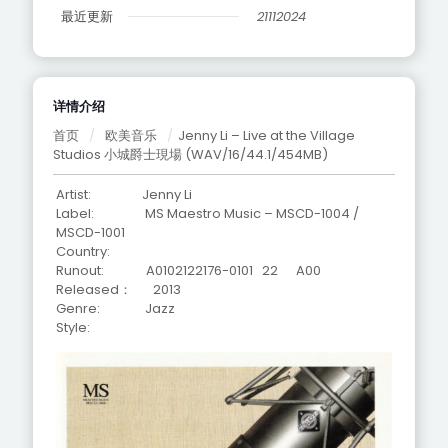
最近更新
21112024
详情介绍
首页
/
欧美音乐
/
Jenny Li – Live at the Village
Studios 小城爵士現場 (WAV/16/44.1/454MB)
Artist: Jenny Li
Label: MS Maestro Music – MSCD-1004 /
MSCD-1001
Country:
Runout: A0102122176-0101 22 A00
Released： 2013
Genre: Jazz
Style: