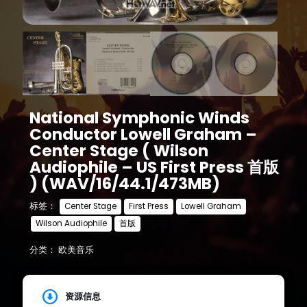
National Symphonic Winds
Conductor Lowell Graham –
Center Stage ( Wilson
Audiophile – US First Press 首版
) (WAV/16/44.1/473MB)
标签：
Center Stage
First Press
Lowell Graham
Wilson Audiophile
首版
分类：
欧美音乐
资源信息