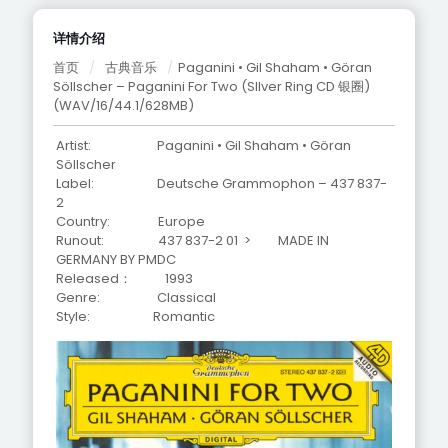
详情介绍
首页
/
古典音乐
/
Paganini • Gil Shaham • Göran
Söllscher – Paganini For Two (SIlver Ring CD 银圈)
(WAV/16/44.1/628MB)
Artist: Paganini • Gil Shaham • Göran
Söllscher
Label: Deutsche Grammophon – 437 837-
2
Country: Europe
Runout: 437 837-2 01 > MADE IN
GERMANY BY PMDC
Released： 1993
Genre: Classical
Style: Romantic