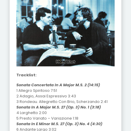
Tracklist:
Sonata Concertata In A Major M.S. 2 (14:15)
1 Allegro Spiritoso 7:51
2 Adagio, Assai Espressivo 3:43
3 Rondeau. Allegretto Con Brio, Scherzando 2:41
Sonata In A Major M.S. 27 (Op. 3) No. 1 (3:18)
4 Larghetto 2:00
5 Presto Variato – Variazione 1:18
Sonata In E Minor M.S. 27 (Op. 3) No. 4 (4:30)
6 Andante Largo 3:02