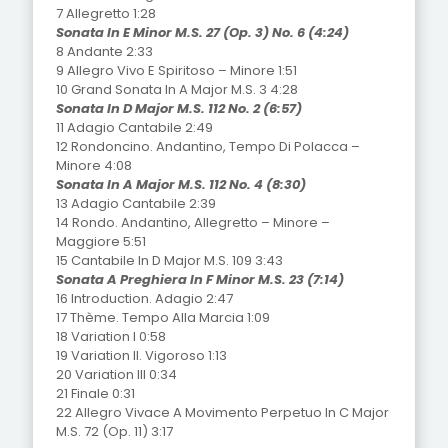
7 Allegretto 1:28
Sonata In E Minor M.S. 27 (Op. 3) No. 6 (4:24)
8 Andante 2:33
9 Allegro Vivo E Spiritoso – Minore 1:51
10 Grand Sonata In A Major M.S. 3 4:28
Sonata In D Major M.S. 112 No. 2 (6:57)
11 Adagio Cantabile 2:49
12 Rondoncino. Andantino, Tempo Di Polacca –
Minore 4:08
Sonata In A Major M.S. 112 No. 4 (8:30)
13 Adagio Cantabile 2:39
14 Rondo. Andantino, Allegretto – Minore –
Maggiore 5:51
15 Cantabile In D Major M.S. 109 3:43
Sonata A Preghiera In F Minor M.S. 23 (7:14)
16 Introduction. Adagio 2:47
17 Thème. Tempo Alla Marcia 1:09
18 Variation I 0:58
19 Variation II. Vigoroso 1:13
20 Variation III 0:34
21 Finale 0:31
22 Allegro Vivace A Movimento Perpetuo In C Major
M.S. 72 (Op. 11) 3:17