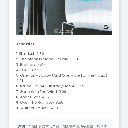
Tracklist:
1. Stardust 4:30
2. The Moon Is Made Of Gold 3:38
3. Brothers 4:44
4. Duet 3:22
5. One For My Baby (And One More For The Road)
4:01
6. Ballad Of The Runaway Horse 6:45
7. Gone With The Wind 5:06
8. Angel Eyes 4:15
9. Over The Rainbow 5:59
10. Autumn Leaves 4:13
声明：
本站所有文章与产品，如无特殊说明或标注，均为本