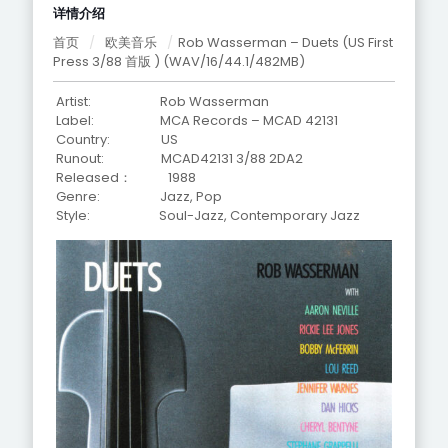
详情介绍
首页
/
欧美音乐
/
Rob Wasserman – Duets (US First
Press 3/88 首版 ) (WAV/16/44.1/482MB)
Artist: Rob Wasserman
Label: MCA Records – MCAD 42131
Country: US
Runout:
MCAD42131 3/88 2DA2
Released： 1988
Genre: Jazz, Pop
Style: Soul-Jazz, Contemporary Jazz