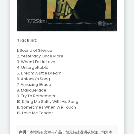
Tracklist:
1. Sound of Silence
2. Yesterday Once More
3. When I Fall In Love
4. Unforgettable
5. Dream A Little Dream
6. Antonio’s Song
7. Amazing Grace
8. Masquerade
9. Try To Remember
10. Killing Me Softly With His Song
11. Sometimes When We Touch
12. Love Me Tender
声明：
本站所有文章与产品，如无特殊说明或标注，均为本