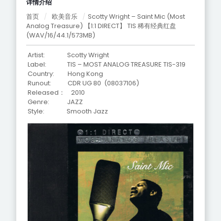
详情介绍
首页
/
欧美音乐
/
Scotty Wright – Saint Mic (Most
Analog Treasure) 【1:1 DIRECT】 TIS 稀有经典红盘
(WAV/16/44.1/573MB)
Artist: Scotty Wright
Label: TIS – MOST ANALOG TREASURE TIS-319
Country: Hong Kong
Runout: CDR UG 80 (08037106)
Released： 2010
Genre: JAZZ
Style: Smooth Jazz