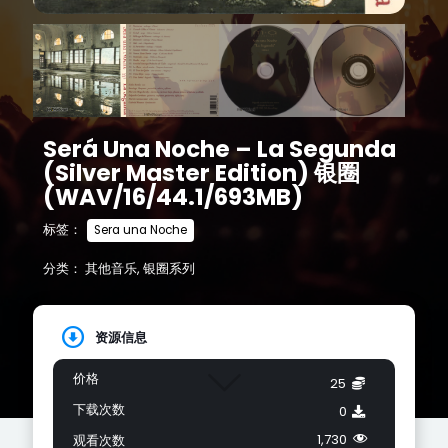
Será Una Noche – La Segunda
(Silver Master Edition) 银圈
(WAV/16/44.1/693MB)
标签：
Sera una Noche
分类：
其他音乐
,
银圈系列
资源信息
价格
25
下载次数
0
1,730
观看次数