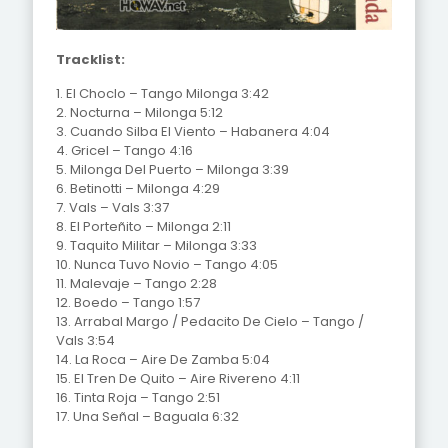
Tracklist:
1. El Choclo – Tango Milonga 3:42
2. Nocturna – Milonga 5:12
3. Cuando Silba El Viento – Habanera 4:04
4. Gricel – Tango 4:16
5. Milonga Del Puerto – Milonga 3:39
6. Betinotti – Milonga 4:29
7. Vals – Vals 3:37
8. El Porteñito – Milonga 2:11
9. Taquito Militar – Milonga 3:33
10. Nunca Tuvo Novio – Tango 4:05
11. Malevaje – Tango 2:28
12. Boedo – Tango 1:57
13. Arrabal Margo / Pedacito De Cielo – Tango /
Vals 3:54
14. La Roca – Aire De Zamba 5:04
15. El Tren De Quito – Aire Rivereno 4:11
16. Tinta Roja – Tango 2:51
17. Una Señal – Baguala 6:32