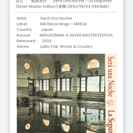
首页
/
银圈系列
/
Será Una Noche – La Segunda
(Silver Master Edition) 银圈 (WAV/16/44.1/693MB)
Artist: Será Una Noche
Label: MA Recordings – M062A
Country: Japan
Runout: M062A/MAM-A SILVER MASTER EDITION
Released： 2003
Genre: Latin, Folk, World, & Country