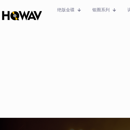
绝版金碟
银圈系列