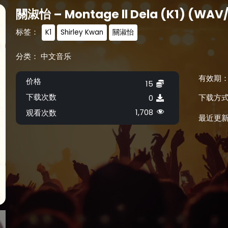
關淑怡 – Montage ll Dela (K1) (WAV
标签：
K1
Shirley Kwan
關淑怡
分类：
中文音乐
有效期
价格
15
下载次数
下载方
0
1,708
观看次数
最近更